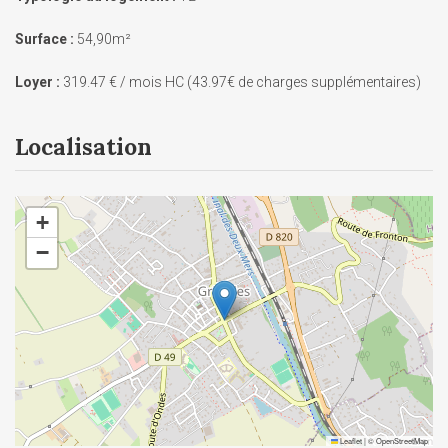
Surface :
54,90m²
Loyer :
319.47 € / mois HC (43.97€ de charges supplémentaires)
Localisation
+
−
Leaflet
|
©
OpenStreetMap