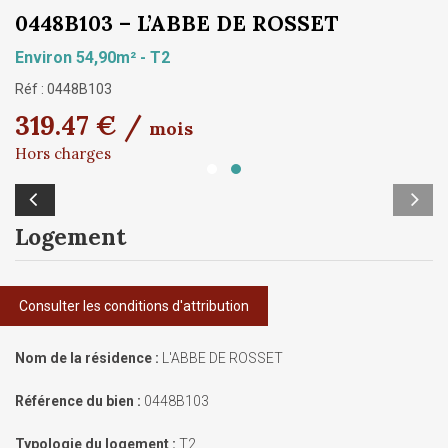
0448B103 – L’ABBE DE ROSSET
Environ 54,90m² - T2
Réf : 0448B103
319.47 € /
mois
Hors charges
Logement
Consulter les conditions d'attribution
Nom de la résidence :
L'ABBE DE ROSSET
Référence du bien :
0448B103
Typologie du logement :
T2